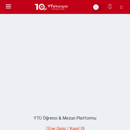
YTÜ Öğrenci & Mezun Platformu
Üye Girişi / Kayıt Ol