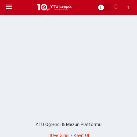
YTÜ Öğrenci & Mezun Platformu
Üye Girişi / Kayıt Ol