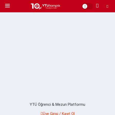
YTÜ Öğrenci & Mezun Platformu
Üye Girişi / Kayıt Ol