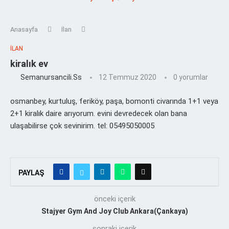
Anasayfa
İlan
İLAN
kiralık ev
Semanursancili.ss
12 Temmuz 2020
0 yorumlar
osmanbey, kurtuluş, feriköy, paşa, bomonti civarında 1+1 veya
2+1 kiralık daire arıyorum. evini devredecek olan bana
ulaşabilirse çok sevinirim. tel: 05495050005
PAYLAŞ
önceki içerik
Stajyer Gym And Joy Club Ankara(Çankaya)
sonraki içerik