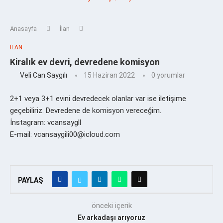
Anasayfa
İlan
İLAN
Kiralık ev devri, devredene komisyon
Veli Can Saygılı
15 Haziran 2022
0 yorumlar
2+1 veya 3+1 evini devredecek olanlar var ise iletişime
geçebiliriz. Devredene de komisyon vereceğim.
İnstagram: vcansaygll
E-mail: vcansaygili00@icloud.com
PAYLAŞ
önceki içerik
Ev arkadaşı arıyoruz