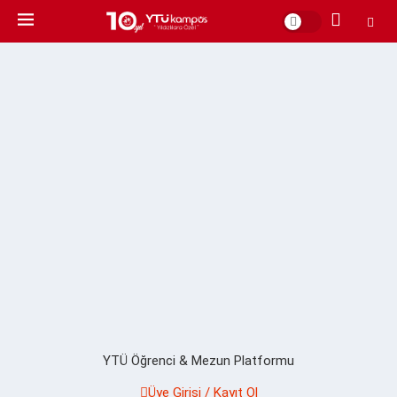
YTÜ Öğrenci & Mezun Platformu
Üye Girişi / Kayıt Ol