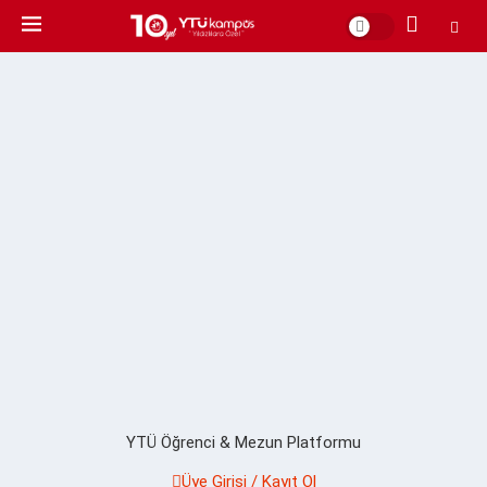
YTÜ Öğrenci & Mezun Platformu
Üye Girişi / Kayıt Ol