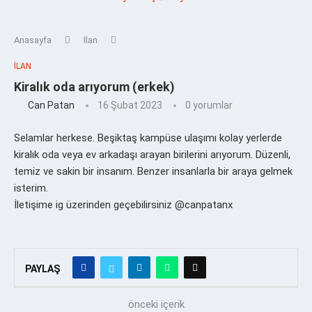
Anasayfa
İlan
İLAN
Kiralık oda arıyorum (erkek)
Can Patan
16 Şubat 2023
0 yorumlar
Selamlar herkese. Beşiktaş kampüse ulaşımı kolay yerlerde
kiralık oda veya ev arkadaşı arayan birilerini arıyorum. Düzenli,
temiz ve sakin bir insanım. Benzer insanlarla bir araya gelmek
isterim.
İletişime ig üzerinden geçebilirsiniz @canpatanx
PAYLAŞ
önceki içerik