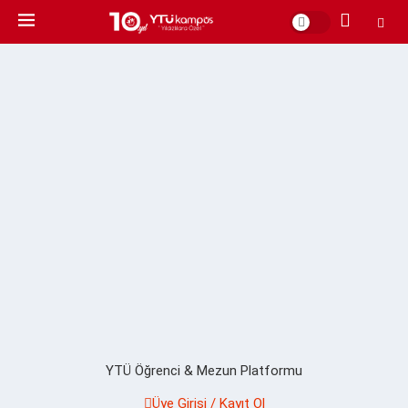
YTÜ Öğrenci & Mezun Platformu
Üye Girişi / Kayıt Ol