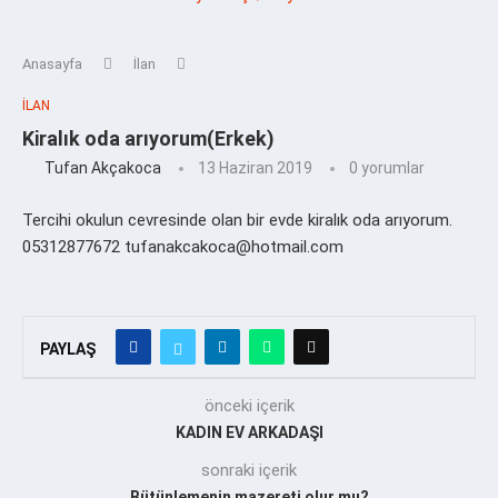
Anasayfa
İlan
İLAN
Kiralık oda arıyorum(Erkek)
Tufan Akçakoca
13 Haziran 2019
0 yorumlar
Tercihi okulun cevresinde olan bir evde kiralık oda arıyorum.
05312877672 tufanakcakoca@hotmail.com
PAYLAŞ
önceki içerik
KADIN EV ARKADAŞI
sonraki içerik
Bütünlemenin mazereti olur mu?