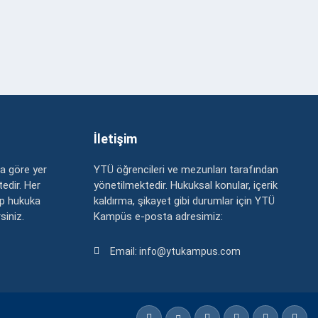
İletişim
a göre yer
YTÜ öğrencileri ve mezunları tarafından
edir. Her
yönetilmektedir. Hukuksal konular, içerik
up hukuka
kaldırma, şikayet gibi durumlar için YTÜ
rsiniz.
Kampüs e-posta adresimiz:
Email: info@ytukampus.com