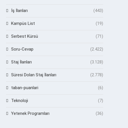
İş İlanları
(443)
Kampüs List
(19)
Serbest Kürsü
(71)
Soru-Cevap
(2.422)
Staj İlanları
(3.128)
Süresi Dolan Staj İlanları
(2.778)
taban-puanlari
(6)
Teknoloji
(7)
Yetenek Programları
(36)