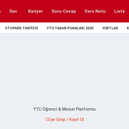
s
İlan
Kariyer
Soru-Cevap
Ders Notu
Liste
OTOPARK TARIFESI
YTÜ TABAN PUANLARI 2025
YURTLAR
K
YTÜ Öğrenci & Mezun Platformu
Üye Girişi / Kayıt Ol