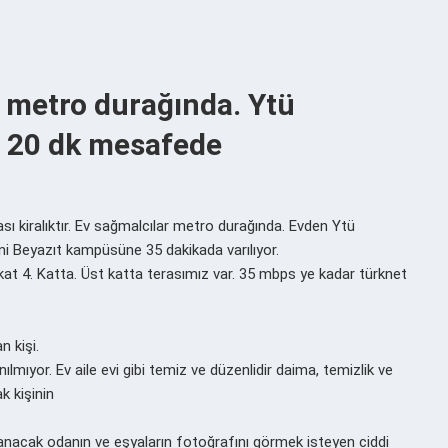
r metro durağında. Ytü
 20 dk mesafede
ası kiralıktır. Ev sağmalcılar metro durağında. Evden Ytü
ni Beyazıt kampüsüne 35 dakikada varılıyor.
n kat 4. Katta. Üst katta terasımız var. 35 mbps ye kadar türknet
n kişi.
lmıyor. Ev aile evi gibi temiz ve düzenlidir daima, temizlik ve
 kişinin
ralanacak odanın ve eşyaların fotoğrafını görmek isteyen ciddi