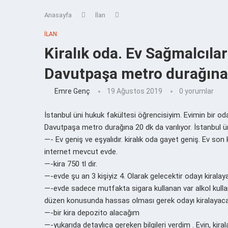
Anasayfa
İlan
İLAN
Kiralık oda. Ev Sağmalcıla
Davutpaşa metro durağına
Emre Genç
19 Ağustos 2019
0 yorumlar
İstanbul üni hukuk fakültesi öğrencisiyim. Evimin bir od
Davutpaşa metro durağına 20 dk da varılıyor. İstanbul ü
—- Ev geniş ve eşyalıdır. kiralık oda gayet geniş. Ev so
internet mevcut evde.
—-kira 750 tl dir.
—-evde şu an 3 kişiyiz 4. Olarak gelecektir odayı kiralaya
—-evde sadece mutfakta sigara kullanan var alkol kullanı
düzen konusunda hassas olması gerek odayı kiralayacak
—-bir kira depozito alacağım
—-yukarıda detaylıca gereken bilgileri verdim . Evin, ki