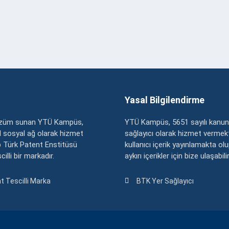
Yasal Bilgilendirme
çözüm sunan YTÜ Kampüs,
YTÜ Kampüs, 5651 sayılı kanun
zel sosyal ağ olarak hizmet
sağlayıcı olarak hizmet vermekt
 Türk Patent Enstitüsü
kullanıcı içerik yayınlamakta ol
illi bir markadır.
aykırı içerikler için bize ulaşabili
t Tescilli Marka
BTK Yer Sağlayıcı