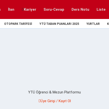
s
İlan
Kariyer
Soru-Cevap
Ders Notu
Liste
OTOPARK TARIFESI
YTÜ TABAN PUANLARI 2025
YURTLAR
K
YTÜ Öğrenci & Mezun Platformu
Üye Girişi / Kayıt Ol