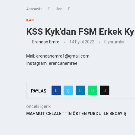
Anasayfa
İlan
İLAN
KSS Kyk’dan FSM Erkek Ky
Erencan Emre
14 Eylül 2022
0 yorumlar
Mail: erencanemre1@gmail.com
Instagram: erencanemree
PAYLAŞ
önceki içerik
MAHMUT CELALETTİN ÖKTEN YURDU İLE BECAYİŞ