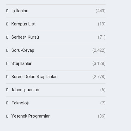
İş İlanları
(443)
Kampüs List
(19)
Serbest Kürsü
(71)
Soru-Cevap
(2.422)
Staj İlanları
(3.128)
Süresi Dolan Staj İlanları
(2.778)
taban-puanlari
(6)
Teknoloji
(7)
Yetenek Programları
(36)