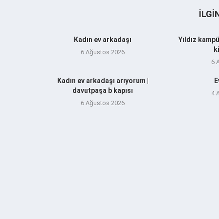
İLGI
Kadın ev arkadaşı
Yıldız kampü
k
6 Ağustos 2026
6 
Kadın ev arkadaşı arıyorum |
E
davutpaşa b kapısı
4 
6 Ağustos 2026