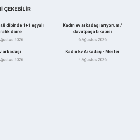
NI ÇEKEBILIR
sü dibinde 1+1 eşyalı
Kadın ev arkadaşı arıyorum /
iralık daire
davutpaşa b kapısı
Ağustos 2026
6 Ağustos 2026
v arkadaşı
Kadın Ev Arkadaşı- Merter
Ağustos 2026
4 Ağustos 2026