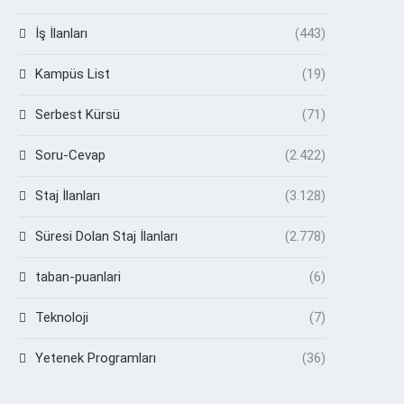
İş İlanları
(443)
Kampüs List
(19)
Serbest Kürsü
(71)
Soru-Cevap
(2.422)
Staj İlanları
(3.128)
Süresi Dolan Staj İlanları
(2.778)
taban-puanlari
(6)
Teknoloji
(7)
Yetenek Programları
(36)