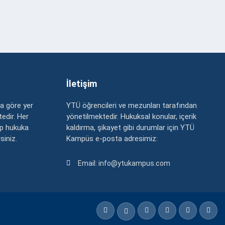
İletişim
a göre yer
YTÜ öğrencileri ve mezunları tarafından
edir. Her
yönetilmektedir. Hukuksal konular, içerik
up hukuka
kaldırma, şikayet gibi durumlar için YTÜ
rsiniz.
Kampüs e-posta adresimiz:
Email: info@ytukampus.com