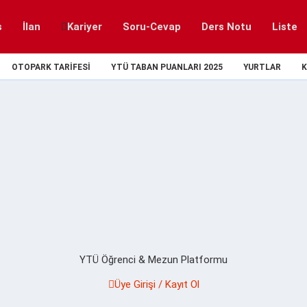
s
İlan
Kariyer
Soru-Cevap
Ders Notu
Liste
OTOPARK TARIFESI
YTÜ TABAN PUANLARI 2025
YURTLAR
K
YTÜ Öğrenci & Mezun Platformu
Üye Girişi / Kayıt Ol