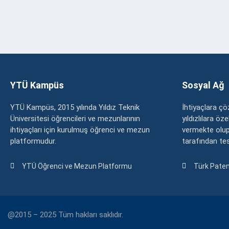
YTÜ Kampüs
Sosyal Ağ
YTÜ Kampüs, 2015 yılında Yıldız Teknik
İhtiyaçlara 
Üniversitesi öğrencileri ve mezunlarının
yıldızlılara ö
ihtiyaçları için kurulmuş öğrenci ve mezun
vermekte olup
platformudur.
tarafından tesc
YTÜ Öğrenci ve Mezun Platformu
Türk Paten
@2015 – 2025 Tüm hakları saklıdır.