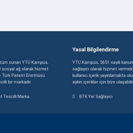
Yasal Bilgilendirme
çözüm sunan YTÜ Kampüs,
YTÜ Kampüs, 5651 sayılı kanun
zel sosyal ağ olarak hizmet
sağlayıcı olarak hizmet vermekt
 Türk Patent Enstitüsü
kullanıcı içerik yayınlamakta ol
illi bir markadır.
aykırı içerikler için bize ulaşabili
t Tescilli Marka
BTK Yer Sağlayıcı