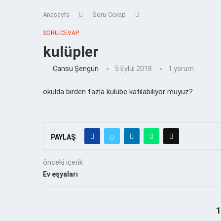
Anasayfa
Soru-Cevap
SORU-CEVAP
kulüpler
Cansu Şengün
5 Eylül 2018
1 yorum
okulda birden fazla kulübe katılabiliyor muyuz?
PAYLAŞ
önceki içerik
Ev eşyaları