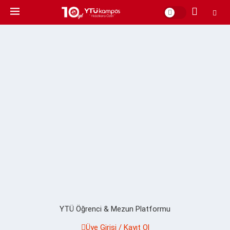
YTÜ Öğrenci & Mezun Platformu
Üye Girişi / Kayıt Ol