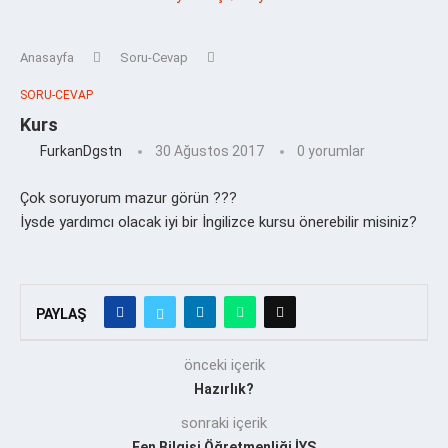
Anasayfa
Soru-Cevap
SORU-CEVAP
Kurs
FurkanDgstn
30 Ağustos 2017
0 yorumlar
Çok soruyorum mazur görün ???
İysde yardımcı olacak iyi bir İngilizce kursu önerebilir misiniz?
PAYLAŞ
önceki içerik
Hazırlık?
sonraki içerik
Fen Bilgisi Öğretmenliği İYS