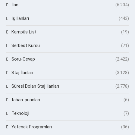
İlan
(6.204)
İş İlanları
(443)
Kampüs List
(19)
Serbest Kürsü
(71)
Soru-Cevap
(2.422)
Staj İlanları
(3.128)
Süresi Dolan Staj İlanları
(2.778)
taban-puanlari
(6)
Teknoloji
(7)
Yetenek Programları
(36)