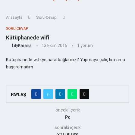
Anasayfa
Soru-Cevap
SORU-CEVAP
Kütüphanede wifi
LilyKarana
13 Ekim 2016
1 yorum
Kütüphanede wifi ye nasıl bağlanırız? Yapmaya çalıştım ama
başaramadım
PAYLAŞ
önceki içerik
Pc
sonraki içerik
YTU BURS