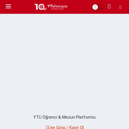
YTÜ Öğrenci & Mezun Platformu
Üye Girişi / Kayıt Ol