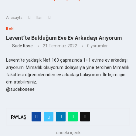
Anasayfa
İlan
İLAN
Levent’te Bulduğum Eve Ev Arkadaşı Arıyorum
Sude Köse
21 Temmuz 2022
0 yorumlar
Levent’te yaklaşık Nef 163 çaprazında 1+1 evime ev arkadaşı
arıyorum. Mimarlık okuyorum dolayısıyla yine tercihen Mimarlık
fakültesi öğrencilerinden ev arkadaşı bakıyorum. İletişim için
dm atabilirsiniz.
@sudekoseee
PAYLAŞ
önceki içerik