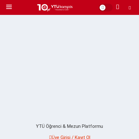
YTÜ Öğrenci & Mezun Platformu
Üye Girişi / Kayıt Ol