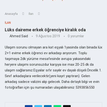
Anasayfa
İlan
İLAN
Lüks daireme erkek öğrenciye kiralık oda
Ahmed Said
9 Ağustos 2019
0 yorumlar
Ulaşım sorunu olmayan ara kat eşyalı 1yasinda olan binada lüx
2+1 evime erkek öğrenci ev arkadaşı arıyorum. Toplu
taşımaya 2dk yürüme mesafesinde avrupa yakasındaki
heryere ulaşımı sorunsuzdur karşıya ise max 20-25 dk da
ulaşım sağlarsınız.Eşyalar sıfır sayılır ev dayalı döşeli.Öncelik 1.
Sınıf arkadaşlara verilecektir(yeni kayıt yaptıran). Gelen
arkadaş sadece valizini alıp gelecek. Daha detaylı bilgi ve evin
fotoğrafları için şu numaradan ulaşabilirsiniz 5393856550