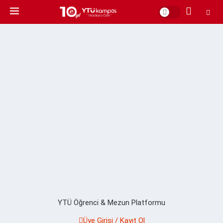
YTÜ Öğrenci & Mezun Platformu
Üye Girişi / Kayıt Ol