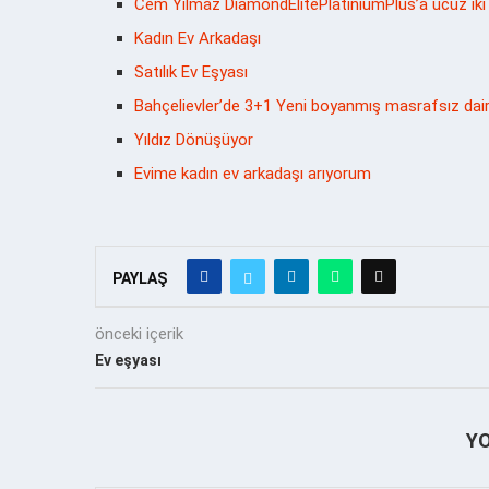
Cem Yılmaz DiamondElitePlatiniumPlus’a ucuz iki 
Kadın Ev Arkadaşı
Satılık Ev Eşyası
Bahçelievler’de 3+1 Yeni boyanmış masrafsız dai
Yıldız Dönüşüyor
Evime kadın ev arkadaşı arıyorum
PAYLAŞ
önceki içerik
Ev eşyası
Y