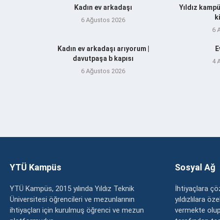
Kadın ev arkadaşı
Yıldız kampü
k
6 Ağustos 2026
6 
Kadın ev arkadaşı arıyorum |
E
davutpaşa b kapısı
4 
6 Ağustos 2026
YTÜ Kampüs
Sosyal Ağ
YTÜ Kampüs, 2015 yılında Yıldız Teknik
İhtiyaçlara 
Üniversitesi öğrencileri ve mezunlarının
yıldızlılara ö
ihtiyaçları için kurulmuş öğrenci ve mezun
vermekte olup