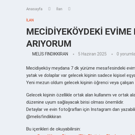
Anasayfa
İlan
İLAN
MECİDİYEKÖYDEKİ EVİME 
ARIYORUM
MELİS FINDIKKIRAN
5 Haziran 2025
0 yoruml
Mecidiyeköy meydana 7 dk yürüme mesafesindeki evime 
yatak ve dolaplar var gelecek kişinin sadece kişisel eşyal
Yeni mezun oldum gelecek kişinin öğrenci veya çalışan 
Gelecek kişinin özellikle ortak alan kullanımı ve ortak ala
düzenine uyum sağlayacak birisi olması önemlidir.
Detaylar ve evin fotoğrafları için Instagram dan yazabili
@melisfindikkiran
Bu içerikleri de okuyabilirsin: