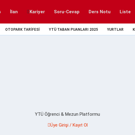
s
İlan
Kariyer
Soru-Cevap
Ders Notu
Liste
OTOPARK TARIFESI
YTÜ TABAN PUANLARI 2025
YURTLAR
K
YTÜ Öğrenci & Mezun Platformu
Üye Girişi / Kayıt Ol