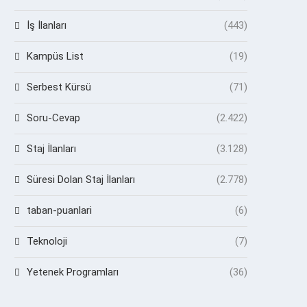
İş İlanları
(443)
Kampüs List
(19)
Serbest Kürsü
(71)
Soru-Cevap
(2.422)
Staj İlanları
(3.128)
Süresi Dolan Staj İlanları
(2.778)
taban-puanlari
(6)
Teknoloji
(7)
Yetenek Programları
(36)