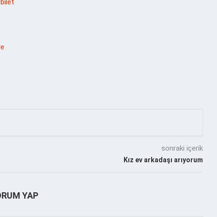
bilet
re
sonraki içerik
Kız ev arkadaşı arıyorum
ORUM YAP