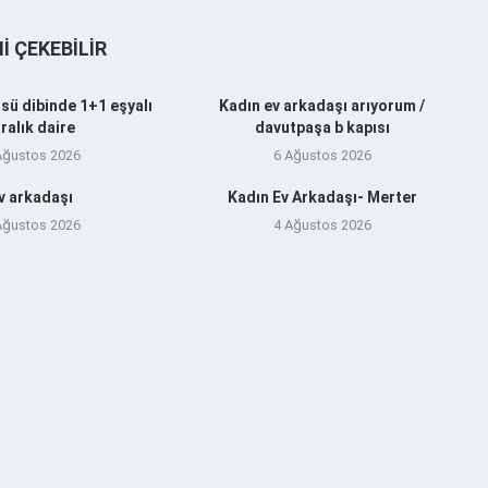
NI ÇEKEBILIR
sü dibinde 1+1 eşyalı
Kadın ev arkadaşı arıyorum /
iralık daire
davutpaşa b kapısı
Ağustos 2026
6 Ağustos 2026
v arkadaşı
Kadın Ev Arkadaşı- Merter
Ağustos 2026
4 Ağustos 2026