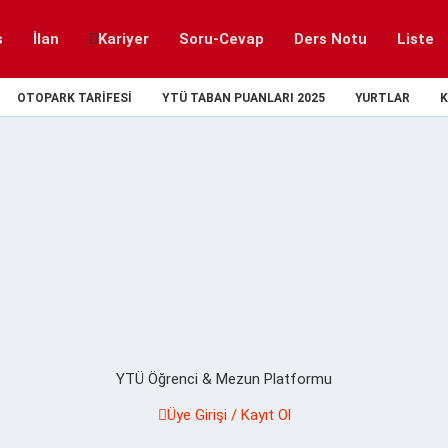
s
İlan
Kariyer
Soru-Cevap
Ders Notu
Liste
OTOPARK TARIFESI
YTÜ TABAN PUANLARI 2025
YURTLAR
K
YTÜ Öğrenci & Mezun Platformu
Üye Girişi / Kayıt Ol