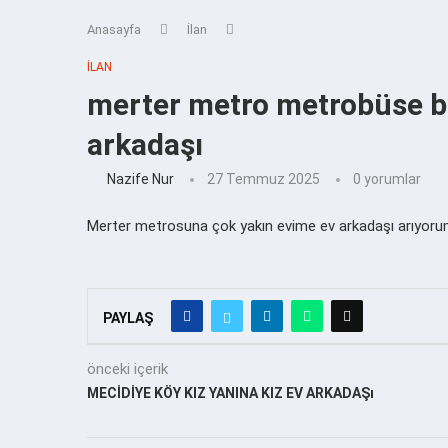
Anasayfa
İlan
İLAN
merter metro metrobüse b
arkadaşı
Nazife Nur
27 Temmuz 2025
0 yorumlar
Merter metrosuna çok yakın evime ev arkadaşı arıyorum,
PAYLAŞ
önceki içerik
MECİDİYE KÖY KIZ YANINA KIZ EV ARKADAŞı