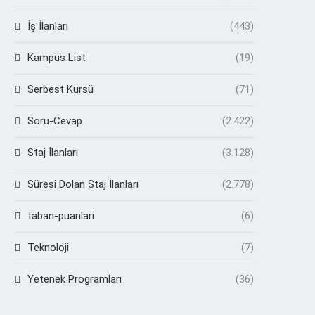
İş İlanları
(443)
Kampüs List
(19)
Serbest Kürsü
(71)
Soru-Cevap
(2.422)
Staj İlanları
(3.128)
Süresi Dolan Staj İlanları
(2.778)
taban-puanlari
(6)
Teknoloji
(7)
Yetenek Programları
(36)