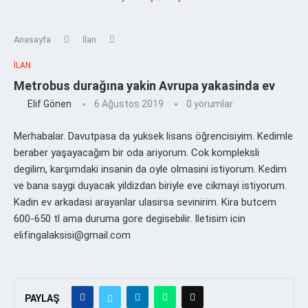
Anasayfa
İlan
İLAN
Metrobus durağına yakin Avrupa yakasinda ev
Elif Gönen
6 Ağustos 2019
0 yorumlar
Merhabalar. Davutpasa da yuksek lisans öğrencisiyim. Kedimle
beraber yaşayacağım bir oda ariyorum. Cok kompleksli
degilim, karşımdaki insanin da oyle olmasini istiyorum. Kedim
ve bana saygi duyacak yildizdan biriyle eve cikmayi istiyorum.
Kadin ev arkadasi arayanlar ulasirsa sevinirim. Kira butcem
600-650 tl ama duruma gore degisebilir. Iletisim icin
elifingalaksisi@gmail.com
PAYLAŞ