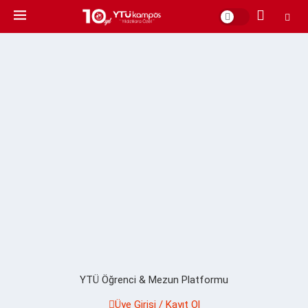
YTÜ Öğrenci & Mezun Platformu
Üye Girişi / Kayıt Ol