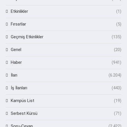
Etkinlikler
(1)
Fırsatlar
(5)
Geçmiş Etkinlikler
(135)
Genel
(20)
Haber
(941)
İlan
(6.204)
İş İlanları
(443)
Kampüs List
(19)
Serbest Kürsü
(71)
Soru-Cevap
(2.422)