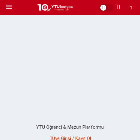
YTÜ Öğrenci & Mezun Platformu
Üye Girişi / Kayıt Ol