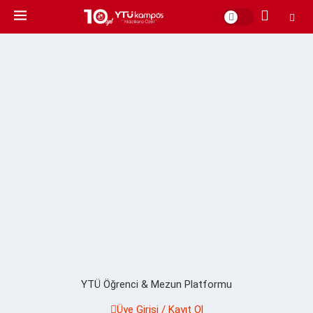
YTÜ Öğrenci & Mezun Platformu
Üye Girişi / Kayıt Ol