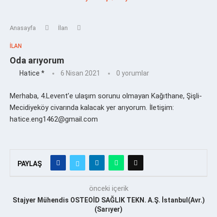
Anasayfa
İlan
İLAN
Oda arıyorum
Hatice *
6 Nisan 2021
0 yorumlar
Merhaba, 4.Levent’e ulaşım sorunu olmayan Kağıthane, Şişli-
Mecidiyeköy civarında kalacak yer arıyorum. İletişim:
hatice.eng1462@gmail.com
PAYLAŞ
önceki içerik
Stajyer Mühendis OSTEOİD SAĞLIK TEKN. A.Ş. İstanbul(Avr.)
(Sarıyer)