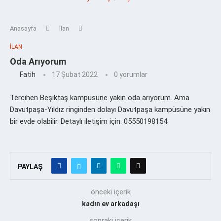
Anasayfa
İlan
İLAN
Oda Arıyorum
Fatih
17 Şubat 2022
0 yorumlar
Tercihen Beşiktaş kampüsüne yakın oda arıyorum. Ama
Davutpaşa-Yıldız ringinden dolayı Davutpaşa kampüsüne yakın
bir evde olabilir. Detaylı iletişim için: 05550198154
PAYLAŞ
önceki içerik
kadın ev arkadaşı
sonraki içerik