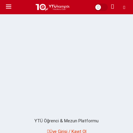
YTÜ Öğrenci & Mezun Platformu
Üye Girişi / Kayıt Ol