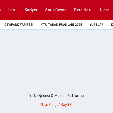
s
İlan
Kariyer
Soru-Cevap
Ders Notu
Liste
OTOPARK TARIFESI
YTÜ TABAN PUANLARI 2025
YURTLAR
K
YTÜ Öğrenci & Mezun Platformu
Üye Girişi / Kayıt Ol