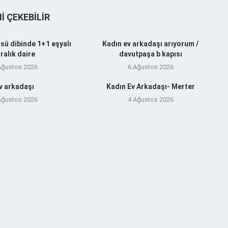
NI ÇEKEBILIR
sü dibinde 1+1 eşyalı
Kadın ev arkadaşı arıyorum /
iralık daire
davutpaşa b kapısı
Ağustos 2026
6 Ağustos 2026
v arkadaşı
Kadın Ev Arkadaşı- Merter
Ağustos 2026
4 Ağustos 2026