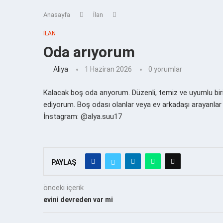
Anasayfa
İlan
İLAN
Oda arıyorum
Aliya
1 Haziran 2026
0 yorumlar
Kalacak boş oda arıyorum. Düzenli, temiz ve uyumlu biri
ediyorum. Boş odası olanlar veya ev arkadaşı arayanlar b
İnstagram: @alya.suu17
PAYLAŞ
önceki içerik
evini devreden var mi