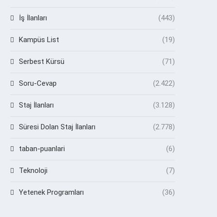
İş İlanları
(443)
Kampüs List
(19)
Serbest Kürsü
(71)
Soru-Cevap
(2.422)
Staj İlanları
(3.128)
Süresi Dolan Staj İlanları
(2.778)
taban-puanlari
(6)
Teknoloji
(7)
Yetenek Programları
(36)