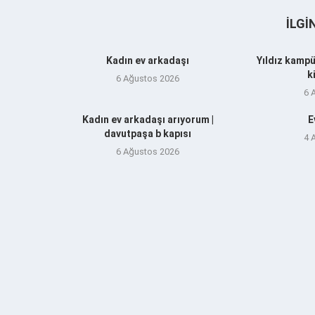
İLGI
Kadın ev arkadaşı
Yıldız kampü
k
6 Ağustos 2026
6 
Kadın ev arkadaşı arıyorum |
E
davutpaşa b kapısı
4 
6 Ağustos 2026