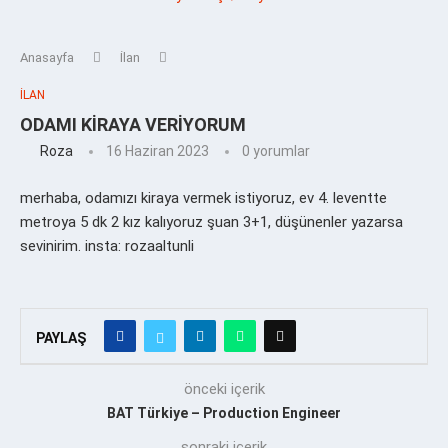
Anasayfa
İlan
İLAN
ODAMI KİRAYA VERİYORUM
Roza
16 Haziran 2023
0 yorumlar
merhaba, odamızı kiraya vermek istiyoruz, ev 4. leventte
metroya 5 dk 2 kız kalıyoruz şuan 3+1, düşünenler yazarsa
sevinirim. insta: rozaaltunli
PAYLAŞ
önceki içerik
BAT Türkiye – Production Engineer
sonraki içerik