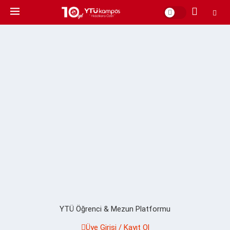
YTÜ Öğrenci & Mezun Platformu
Üye Girişi / Kayıt Ol