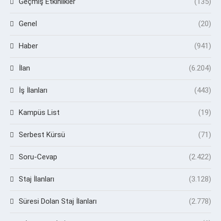
Geçmiş Etkinlikler
(135)
Genel
(20)
Haber
(941)
İlan
(6.204)
İş İlanları
(443)
Kampüs List
(19)
Serbest Kürsü
(71)
Soru-Cevap
(2.422)
Staj İlanları
(3.128)
Süresi Dolan Staj İlanları
(2.778)