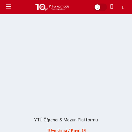
YTÜ Öğrenci & Mezun Platformu
Üye Girişi / Kayıt Ol