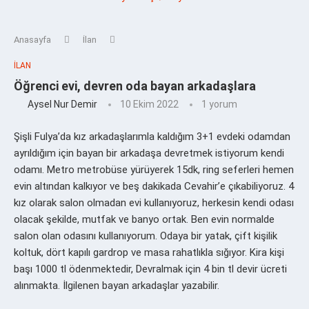
Anasayfa
İlan
İLAN
Öğrenci evi, devren oda bayan arkadaşlara
Aysel Nur Demir
10 Ekim 2022
1 yorum
Şişli Fulya’da kız arkadaşlarımla kaldığım 3+1 evdeki odamdan
ayrıldığım için bayan bir arkadaşa devretmek istiyorum kendi
odamı. Metro metrobüse yürüyerek 15dk, ring seferleri hemen
evin altından kalkıyor ve beş dakikada Cevahir’e çıkabiliyoruz. 4
kız olarak salon olmadan evi kullanıyoruz, herkesin kendi odası
olacak şekilde, mutfak ve banyo ortak. Ben evin normalde
salon olan odasını kullanıyorum. Odaya bir yatak, çift kişilik
koltuk, dört kapılı gardrop ve masa rahatlıkla sığıyor. Kira kişi
başı 1000 tl ödenmektedir, Devralmak için 4 bin tl devir ücreti
alınmakta. İlgilenen bayan arkadaşlar yazabilir.