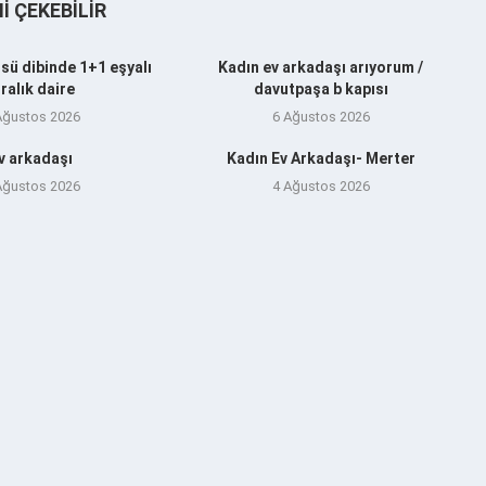
NI ÇEKEBILIR
sü dibinde 1+1 eşyalı
Kadın ev arkadaşı arıyorum /
iralık daire
davutpaşa b kapısı
Ağustos 2026
6 Ağustos 2026
v arkadaşı
Kadın Ev Arkadaşı- Merter
Ağustos 2026
4 Ağustos 2026