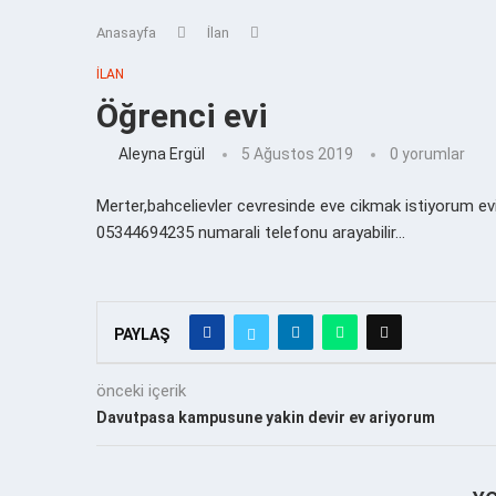
Anasayfa
İlan
İLAN
Öğrenci evi
Aleyna Ergül
5 Ağustos 2019
0 yorumlar
Merter,bahcelievler cevresinde eve cikmak istiyorum evi
05344694235 numarali telefonu arayabilir…
PAYLAŞ
önceki içerik
Davutpasa kampusune yakin devir ev ariyorum