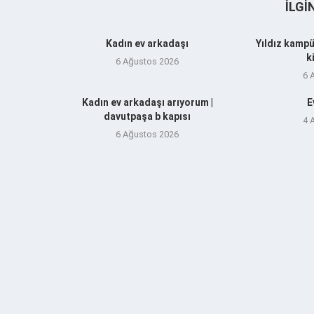
İLGI
Kadın ev arkadaşı
Yıldız kampü
k
6 Ağustos 2026
6 
Kadın ev arkadaşı arıyorum |
E
davutpaşa b kapısı
4 
6 Ağustos 2026