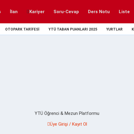
s
İlan
Kariyer
Soru-Cevap
Ders Notu
Liste
OTOPARK TARIFESI
YTÜ TABAN PUANLARI 2025
YURTLAR
K
YTÜ Öğrenci & Mezun Platformu
Üye Girişi / Kayıt Ol