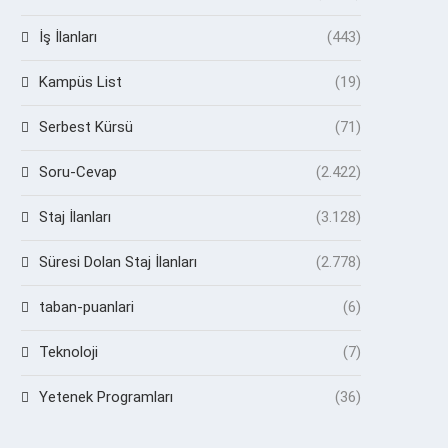
İş İlanları
(443)
Kampüs List
(19)
Serbest Kürsü
(71)
Soru-Cevap
(2.422)
Staj İlanları
(3.128)
Süresi Dolan Staj İlanları
(2.778)
taban-puanlari
(6)
Teknoloji
(7)
Yetenek Programları
(36)