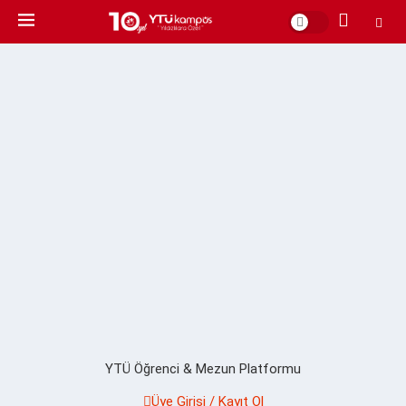
YTÜ Öğrenci & Mezun Platformu
Üye Girişi / Kayıt Ol