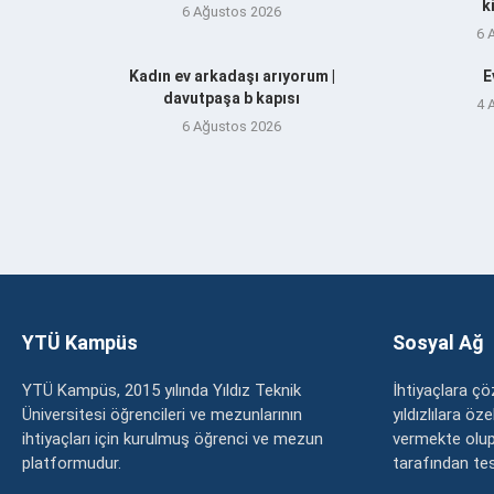
k
6 Ağustos 2026
6 
Kadın ev arkadaşı arıyorum |
E
davutpaşa b kapısı
4 
6 Ağustos 2026
YTÜ Kampüs
Sosyal Ağ
YTÜ Kampüs, 2015 yılında Yıldız Teknik
İhtiyaçlara 
Üniversitesi öğrencileri ve mezunlarının
yıldızlılara ö
ihtiyaçları için kurulmuş öğrenci ve mezun
vermekte olup
platformudur.
tarafından tesc