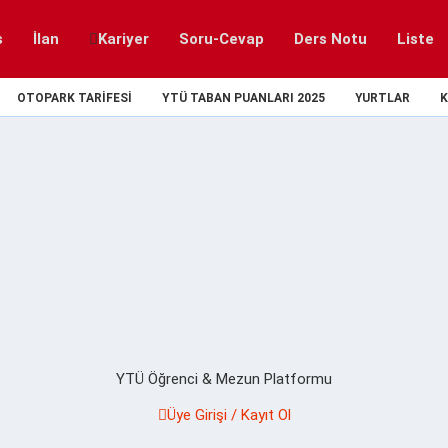
s
İlan
Kariyer
Soru-Cevap
Ders Notu
Liste
OTOPARK TARIFESI
YTÜ TABAN PUANLARI 2025
YURTLAR
K
YTÜ Öğrenci & Mezun Platformu
Üye Girişi / Kayıt Ol