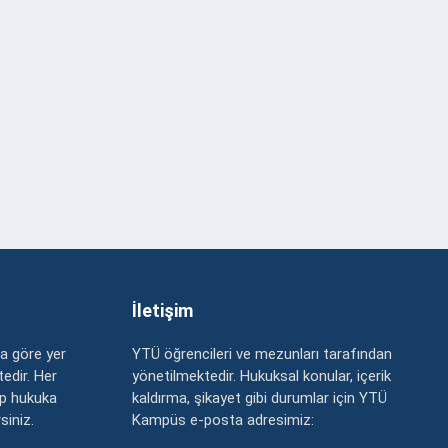
İletişim
a göre yer
YTÜ öğrencileri ve mezunları tarafından
edir. Her
yönetilmektedir. Hukuksal konular, içerik
up hukuka
kaldırma, şikayet gibi durumlar için YTÜ
rsiniz.
Kampüs e-posta adresimiz: