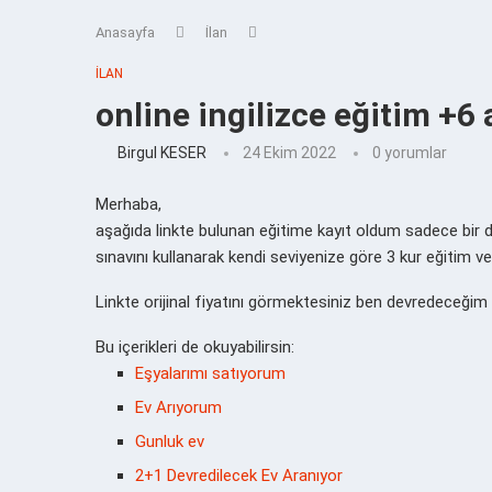
Anasayfa
İlan
İLAN
online ingilizce eğitim +6
Birgul KESER
24 Ekim 2022
0 yorumlar
Merhaba,
aşağıda linkte bulunan eğitime kayıt oldum sadece bir 
sınavını kullanarak kendi seviyenize göre 3 kur eğitim ve
Linkte orijinal fiyatını görmektesiniz ben devredeceğim i
Bu içerikleri de okuyabilirsin:
Eşyalarımı satıyorum
Ev Arıyorum
Gunluk ev
2+1 Devredilecek Ev Aranıyor