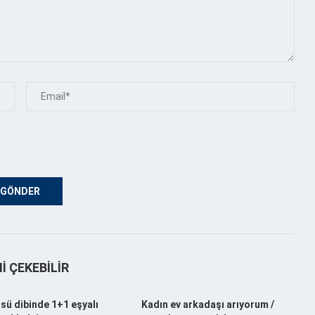
NI ÇEKEBILIR
sü dibinde 1+1 eşyalı
Kadın ev arkadaşı arıyorum /