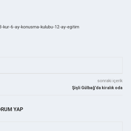
t-3-kur-6-ay-konusma-kulubu-12-ay-egitim
sonraki içerik
Şişli Gülbağ’da kiralık oda
ORUM YAP