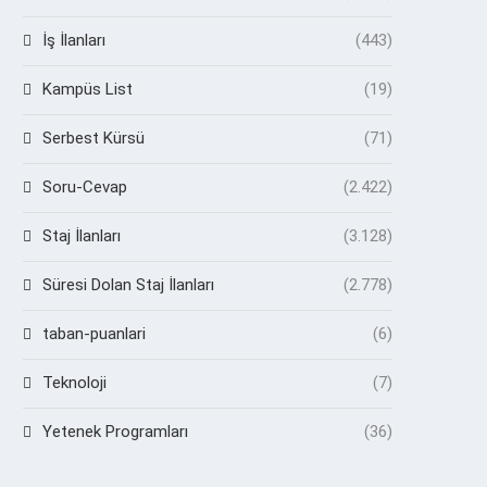
İş İlanları
(443)
Kampüs List
(19)
Serbest Kürsü
(71)
Soru-Cevap
(2.422)
Staj İlanları
(3.128)
Süresi Dolan Staj İlanları
(2.778)
taban-puanlari
(6)
Teknoloji
(7)
Yetenek Programları
(36)