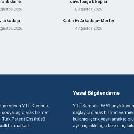
iralık daire
davutpaşa b kapısı
Ağustos 2026
6 Ağustos 2026
v arkadaşı
Kadın Ev Arkadaşı- Merter
Ağustos 2026
4 Ağustos 2026
Yasal Bilgilendirme
çözüm sunan YTÜ Kampüs,
YTÜ Kampüs, 5651 sayılı kanun
zel sosyal ağ olarak hizmet
sağlayıcı olarak hizmet vermekt
 Türk Patent Enstitüsü
kullanıcı içerik yayınlamakta ol
illi bir markadır.
aykırı içerikler için bize ulaşabili