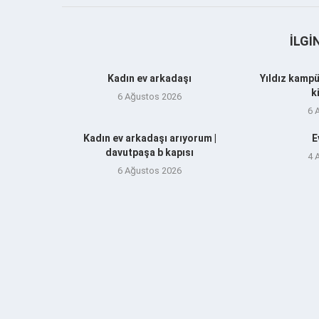
İLGI
Kadın ev arkadaşı
Yıldız kampü
k
6 Ağustos 2026
6 
Kadın ev arkadaşı arıyorum |
E
davutpaşa b kapısı
4 
6 Ağustos 2026