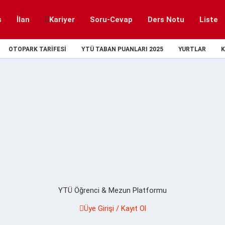
s
İlan
Kariyer
Soru-Cevap
Ders Notu
Liste
OTOPARK TARIFESI
YTÜ TABAN PUANLARI 2025
YURTLAR
K
YTÜ Öğrenci & Mezun Platformu
Üye Girişi / Kayıt Ol