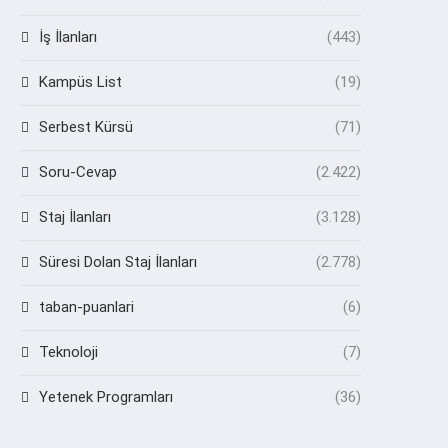
İş İlanları
(443)
Kampüs List
(19)
Serbest Kürsü
(71)
Soru-Cevap
(2.422)
Staj İlanları
(3.128)
Süresi Dolan Staj İlanları
(2.778)
taban-puanlari
(6)
Teknoloji
(7)
Yetenek Programları
(36)