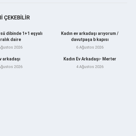
NI ÇEKEBILIR
sü dibinde 1+1 eşyalı
Kadın ev arkadaşı arıyorum /
iralık daire
davutpaşa b kapısı
Ağustos 2026
6 Ağustos 2026
v arkadaşı
Kadın Ev Arkadaşı- Merter
Ağustos 2026
4 Ağustos 2026