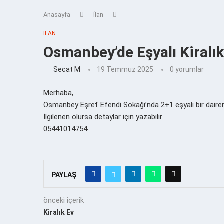
Anasayfa
İlan
İLAN
Osmanbey’de Eşyalı Kiralık
Secat M
19 Temmuz 2025
0 yorumlar
Merhaba,
Osmanbey Eşref Efendi Sokağı’nda 2+1 eşyalı bir dairem v
İlgilenen olursa detaylar için yazabilir
05441014754
PAYLAŞ
önceki içerik
Kiralık Ev