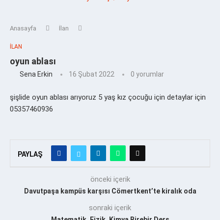
Anasayfa
İlan
İLAN
oyun ablası
Sena Erkin
16 Şubat 2022
0 yorumlar
şişlide oyun ablası arıyoruz 5 yaş kız çocuğu için detaylar için
05357460936
PAYLAŞ
önceki içerik
Davutpaşa kampüs karşısı Cömertkent’te kiralık oda
sonraki içerik
Matematik, Fizik, Kimya Birebir Ders