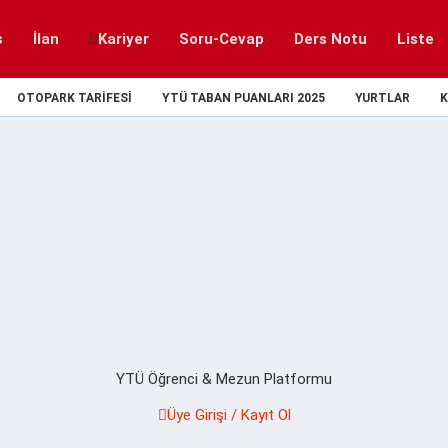
s
İlan
Kariyer
Soru-Cevap
Ders Notu
Liste
OTOPARK TARIFESI
YTÜ TABAN PUANLARI 2025
YURTLAR
K
YTÜ Öğrenci & Mezun Platformu
Üye Girişi / Kayıt Ol