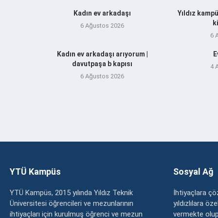
Kadın ev arkadaşı
Yıldız kampü
k
6 Ağustos 2026
6 
Kadın ev arkadaşı arıyorum |
E
davutpaşa b kapısı
4 
6 Ağustos 2026
YTÜ Kampüs
Sosyal Ağ
YTÜ Kampüs, 2015 yılında Yıldız Teknik
İhtiyaçlara 
Üniversitesi öğrencileri ve mezunlarının
yıldızlılara ö
ihtiyaçları için kurulmuş öğrenci ve mezun
vermekte olup