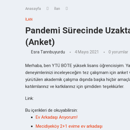
Anasayfa
İlan
İLAN
Pandemi Sürecinde Uzakta
(Anket)
Esra Tanrıbuyurdu
4 Mayıs 2021
0 yorumlar
Merhaba, ben YTÜ BÖTE yüksek lisans öğrencisiyim. Ya
deneyimlerinizi inceleyeceğim tez çalışmam için anket 
yürütülen akademik çalışma dışında başka hiçbir amaçla
katılımlarınız ve katkılarınız için şimdiden teşekkürler.
Link:
Bu içerikleri de okuyabilirsin:
Ev Arkadaşı Arıyorum!
Mecidiyeköy 2+1 evime ev arkadaşı