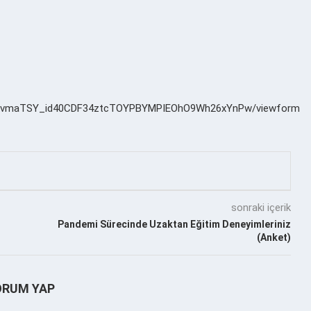
LvmvmaTSY_id40CDF34ztcTOYPBYMPIEOhO9Wh26xYnPw/viewform
sonraki içerik
Pandemi Sürecinde Uzaktan Eğitim Deneyimleriniz
(Anket)
ORUM YAP