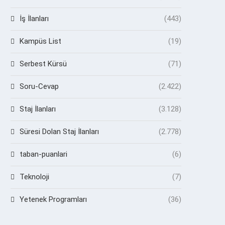
İş İlanları
(443)
Kampüs List
(19)
Serbest Kürsü
(71)
Soru-Cevap
(2.422)
Staj İlanları
(3.128)
Süresi Dolan Staj İlanları
(2.778)
taban-puanlari
(6)
Teknoloji
(7)
Yetenek Programları
(36)