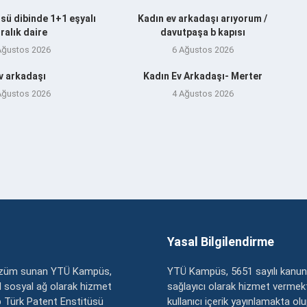
sü dibinde 1+1 eşyalı
Kadın ev arkadaşı arıyorum /
iralık daire
davutpaşa b kapısı
Ağustos 2026
6 Ağustos 2026
v arkadaşı
Kadın Ev Arkadaşı- Merter
Ağustos 2026
4 Ağustos 2026
Yasal Bilgilendirme
çözüm sunan YTÜ Kampüs,
YTÜ Kampüs, 5651 sayılı kanun
zel sosyal ağ olarak hizmet
sağlayıcı olarak hizmet vermekt
 Türk Patent Enstitüsü
kullanıcı içerik yayınlamakta ol