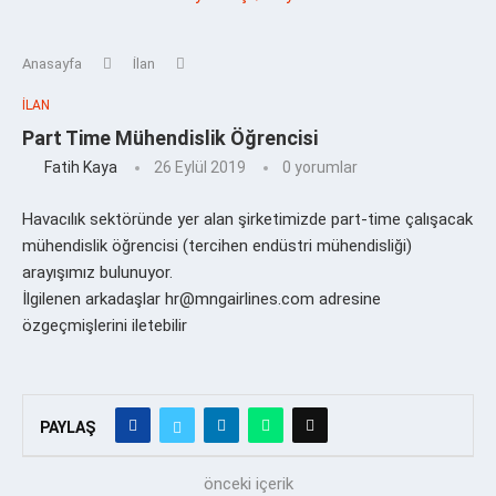
Anasayfa
İlan
İLAN
Part Time Mühendislik Öğrencisi
Fatih Kaya
26 Eylül 2019
0 yorumlar
Havacılık sektöründe yer alan şirketimizde part-time çalışacak
mühendislik öğrencisi (tercihen endüstri mühendisliği)
arayışımız bulunuyor.
İlgilenen arkadaşlar hr@mngairlines.com adresine
özgeçmişlerini iletebilir
PAYLAŞ
önceki içerik