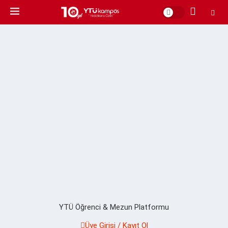
YTÜ Öğrenci & Mezun Platformu
Üye Girişi / Kayıt Ol