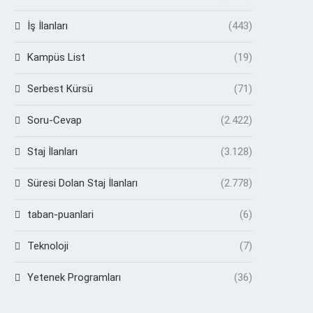
İş İlanları
(443)
Kampüs List
(19)
Serbest Kürsü
(71)
Soru-Cevap
(2.422)
Staj İlanları
(3.128)
Süresi Dolan Staj İlanları
(2.778)
taban-puanlari
(6)
Teknoloji
(7)
Yetenek Programları
(36)