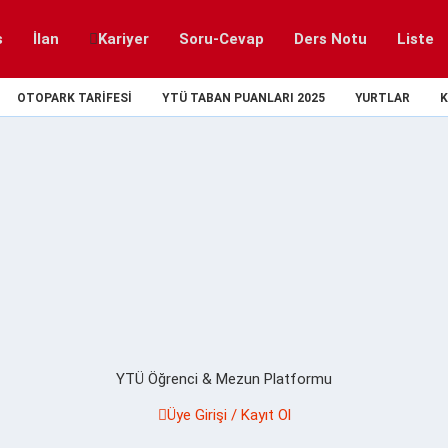
s
İlan
Kariyer
Soru-Cevap
Ders Notu
Liste
OTOPARK TARIFESI
YTÜ TABAN PUANLARI 2025
YURTLAR
K
YTÜ Öğrenci & Mezun Platformu
Üye Girişi / Kayıt Ol