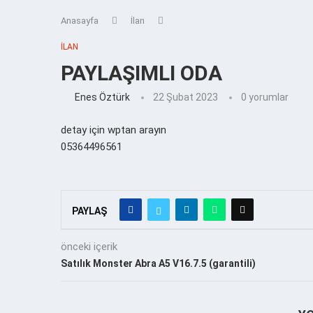
Anasayfa
İlan
İLAN
PAYLAŞIMLI ODA
Enes Öztürk
22 Şubat 2023
0 yorumlar
detay için wptan arayın
05364496561
PAYLAŞ
önceki içerik
Satılık Monster Abra A5 V16.7.5 (garantili)