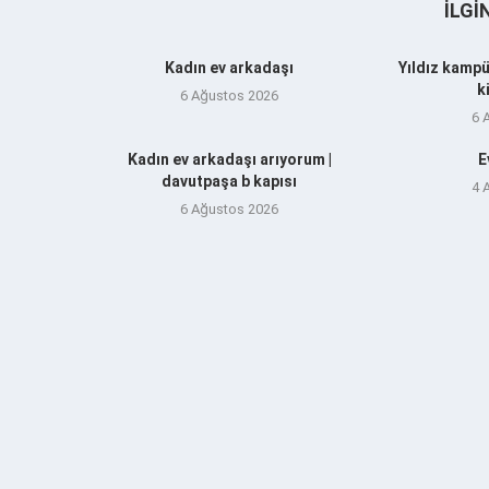
İLGI
Kadın ev arkadaşı
Yıldız kampü
k
6 Ağustos 2026
6 
Kadın ev arkadaşı arıyorum |
E
davutpaşa b kapısı
4 
6 Ağustos 2026