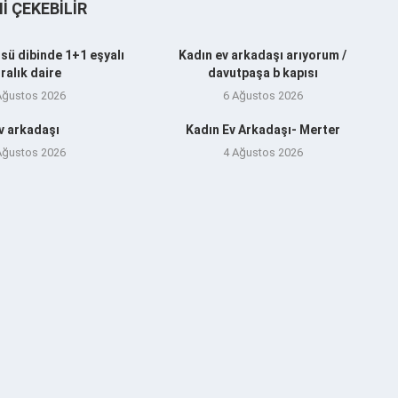
NI ÇEKEBILIR
sü dibinde 1+1 eşyalı
Kadın ev arkadaşı arıyorum /
iralık daire
davutpaşa b kapısı
Ağustos 2026
6 Ağustos 2026
v arkadaşı
Kadın Ev Arkadaşı- Merter
Ağustos 2026
4 Ağustos 2026