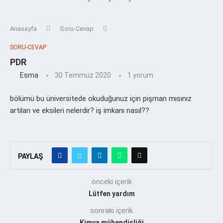
Anasayfa
Soru-Cevap
SORU-CEVAP
PDR
Esma
30 Temmuz 2020
1 yorum
bölümü bu üniversitede okuduğunuz için pişman mısınız
artıları ve eksileri nelerdir? iş imkanı nasıl??
PAYLAŞ
önceki içerik
Lütfen yardım
sonraki içerik
Kimya mühendisliği