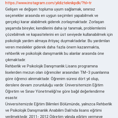
https://www.instagram.com/yildizteknikpdk/?hl=tr
Gelişen ve değişen topluma uyum sağlamak, sınırsız
seçenekler arasında en uygun seçimleri yapabilmek ve
gerçekçi karar alabilmek giderek zorlaşmaktadır. Zorlaşan
yaşamda bireyler, kendilerini daha iyi tanımak, problemlerini
çözebilmek ve kapasitelerini en üst seviyede kullanabilmek için
psikolojik yardım almaya ihtiyaç duymaktadırlar. Bu yardımları
veren meslekler giderek daha fazla önem kazanmakta,
rehberlik ve psikolojik danışmanlık bu alanlar arasında öne
çıkmaktadır.
Rehberlik ve Psikolojik Danışmanlık Lisans programına
liselerden mezun olan öğrenciler arasından TM–3 puanlarına
göre öğrenci alınmaktadır. Öğrenim süresi dört yıl olup,
derslere devam zorunluluğu vardır. Üniversitemizin Eğitim
Öğretim ve Sınav Yönetmeliği’ne göre bağıl değerlendirme
esastır.
Üniversitemizde Eğitim Bilimleri Bölümünde, yalnızca Rehberlik
ve Psikolojik Danışmanlık Anabilim Dalı’nda lisans eğitimi
verilmektedir. 2011- 2012 Öğretim yılında eğitim vermeye