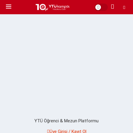
YTÜ Öğrenci & Mezun Platformu
Üye Girişi / Kayıt Ol