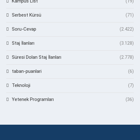
Kampüs List
(19)
Serbest Kürsü
(71)
Soru-Cevap
(2.422)
Staj İlanları
(3.128)
Süresi Dolan Staj İlanları
(2.778)
taban-puanlari
(6)
Teknoloji
(7)
Yetenek Programları
(36)