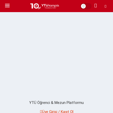
YTÜ Öğrenci & Mezun Platformu
Üye Girişi / Kayıt Ol