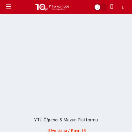
YTÜ Öğrenci & Mezun Platformu
Üye Girişi / Kayıt Ol