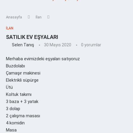
Anasayfa
İlan
İLAN
SATILIK EV EŞYALARI
Selen Tanış
30 Mayıs 2020
0 yorumlar
Merhaba evimizdeki eşyaları satıyoruz
Buzdolabı
Çamaşır makinesi
Elektrikli süpürge
Ütü
Koltuk takımı
3 baza + 3 yatak
3 dolap
2 çalışma masası
4 komidin
Masa