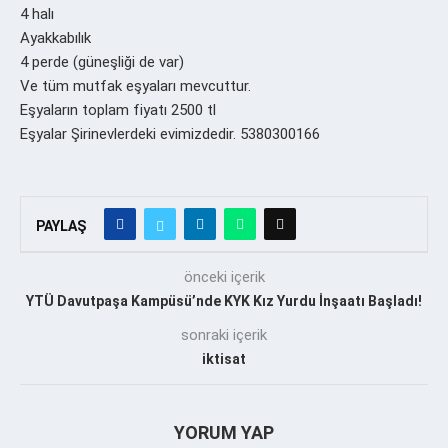
4 halı
Ayakkabılık
4 perde (güneşliği de var)
Ve tüm mutfak eşyaları mevcuttur.
Eşyaların toplam fiyatı 2500 tl
Eşyalar Şirinevlerdeki evimizdedir. 5380300166
PAYLAŞ
önceki içerik
YTÜ Davutpaşa Kampüsü’nde KYK Kız Yurdu İnşaatı Başladı!
sonraki içerik
iktisat
YORUM YAP