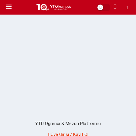
YTÜ Öğrenci & Mezun Platformu
Üye Girişi / Kayıt Ol