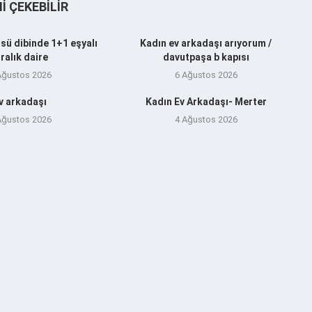
NI ÇEKEBILIR
sü dibinde 1+1 eşyalı
Kadın ev arkadaşı arıyorum /
iralık daire
davutpaşa b kapısı
Ağustos 2026
6 Ağustos 2026
v arkadaşı
Kadın Ev Arkadaşı- Merter
Ağustos 2026
4 Ağustos 2026