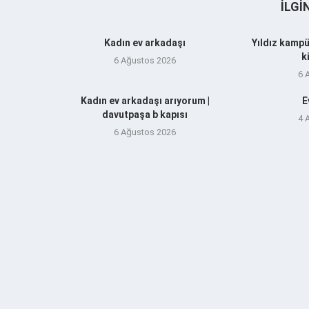
İLGI
Kadın ev arkadaşı
Yıldız kampü
k
6 Ağustos 2026
6 
Kadın ev arkadaşı arıyorum |
E
davutpaşa b kapısı
4 
6 Ağustos 2026