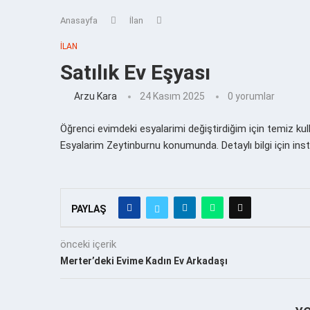
Anasayfa
İlan
İLAN
Satılık Ev Eşyası
Arzu Kara
24 Kasım 2025
0 yorumlar
Öğrenci evimdeki esyalarimi değiştirdiğim için temiz k
Esyalarim Zeytinburnu konumunda. Detaylı bilgi için inst
PAYLAŞ
önceki içerik
Merter’deki Evime Kadın Ev Arkadaşı