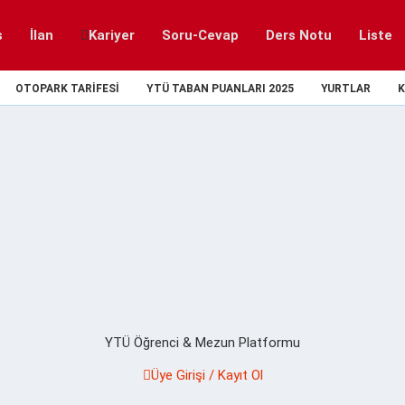
s
İlan
Kariyer
Soru-Cevap
Ders Notu
Liste
OTOPARK TARIFESI
YTÜ TABAN PUANLARI 2025
YURTLAR
K
YTÜ Öğrenci & Mezun Platformu
Üye Girişi / Kayıt Ol