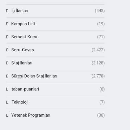
İş İlanları
(443)
Kampüs List
(19)
Serbest Kürsü
(71)
Soru-Cevap
(2.422)
Staj İlanları
(3.128)
Süresi Dolan Staj İlanları
(2.778)
taban-puanlari
(6)
Teknoloji
(7)
Yetenek Programları
(36)