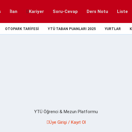
s
İlan
Kariyer
Soru-Cevap
Ders Notu
Liste
OTOPARK TARIFESI
YTÜ TABAN PUANLARI 2025
YURTLAR
K
YTÜ Öğrenci & Mezun Platformu
Üye Girişi / Kayıt Ol