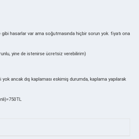
e gibi hasarlar var ama soğutmasında hiçbir sorun yok. fiyatı ona
unlu, yine de istenirse ücretsiz verebilirim)
mi yok ancak dış kaplaması eskimiş durumda, kaplama yapılarak
enli)=750TL