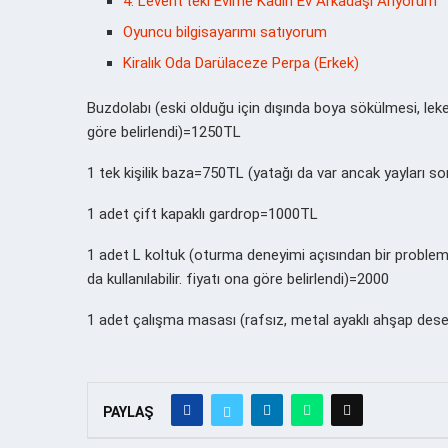
4. Levent’teki Evime Kadın Ev Arkadaşı Arıyorum
Oyuncu bilgisayarımı satıyorum
Kiralık Oda Darülaceze Perpa (Erkek)
Buzdolabı (eski olduğu için dışında boya sökülmesi, lek
göre belirlendi)=1250TL
1 tek kişilik baza=750TL (yatağı da var ancak yayları sor
1 adet çift kapaklı gardrop=1000TL
1 adet L koltuk (oturma deneyimi açısından bir proble
da kullanılabilir. fiyatı ona göre belirlendi)=2000
1 adet çalışma masası (rafsız, metal ayaklı ahşap des
PAYLAŞ