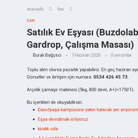
Anasayfa
İlan
İLAN
Satılık Ev Eşyası (Buzdola
Gardrop, Çalışma Masası)
Burak Bağçeci
7 Haziran 2026
0 yorumlar
Toplu alım olursa pazarlık yapabiliriz. En geç haziran a
Görseller ve iletişim için numara:
0534 426 45 73
.
Arçelik çamaşır makinesi (5kg, 800 devir, A+)=1750TL.
Bu içerikleri de okuyabilirsin:
Davutpaşa kampüsüne yakın kalacak yer arıyoru
Eşya devralmak istiyoruz
kiralık oda