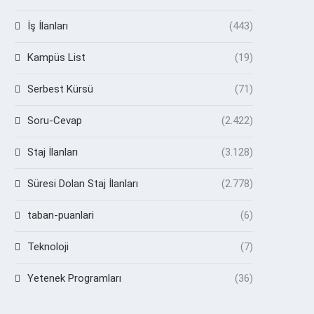
İş İlanları
(443)
Kampüs List
(19)
Serbest Kürsü
(71)
Soru-Cevap
(2.422)
Staj İlanları
(3.128)
Süresi Dolan Staj İlanları
(2.778)
taban-puanlari
(6)
Teknoloji
(7)
Yetenek Programları
(36)