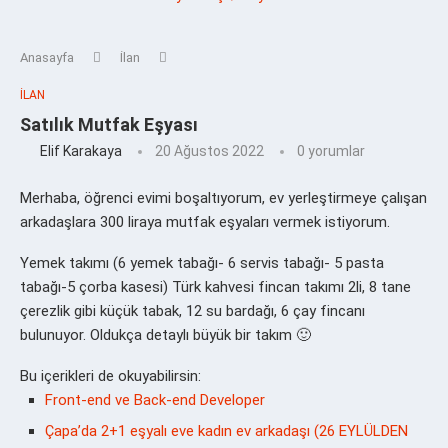
Anasayfa
İlan
İLAN
Satılık Mutfak Eşyası
Elif Karakaya
20 Ağustos 2022
0 yorumlar
Merhaba, öğrenci evimi boşaltıyorum, ev yerleştirmeye çalışan
arkadaşlara 300 liraya mutfak eşyaları vermek istiyorum.
Yemek takımı (6 yemek tabağı- 6 servis tabağı- 5 pasta
tabağı-5 çorba kasesi) Türk kahvesi fincan takımı 2li, 8 tane
çerezlik gibi küçük tabak, 12 su bardağı, 6 çay fincanı
bulunuyor. Oldukça detaylı büyük bir takım 🙂
Bu içerikleri de okuyabilirsin:
Front-end ve Back-end Developer
Çapa’da 2+1 eşyalı eve kadın ev arkadaşı (26 EYLÜLDEN