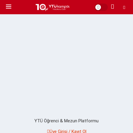
YTÜ Öğrenci & Mezun Platformu
Üye Girişi / Kayıt Ol