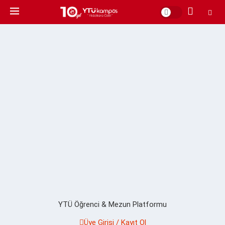
YTÜ Öğrenci & Mezun Platformu
Üye Girişi / Kayıt Ol