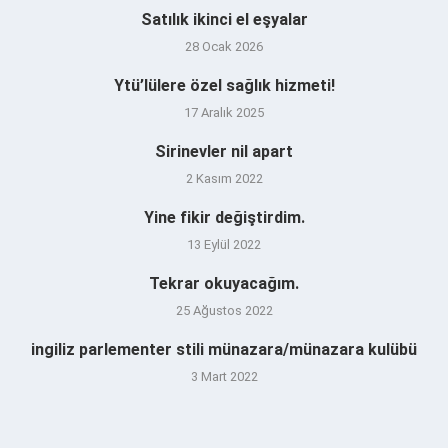
Satılık ikinci el eşyalar
28 Ocak 2026
Ytü’lülere özel sağlık hizmeti!
17 Aralık 2025
Sirinevler nil apart
2 Kasım 2022
Yine fikir değiştirdim.
13 Eylül 2022
Tekrar okuyacağım.
25 Ağustos 2022
ingiliz parlementer stili münazara/münazara kulübü
3 Mart 2022