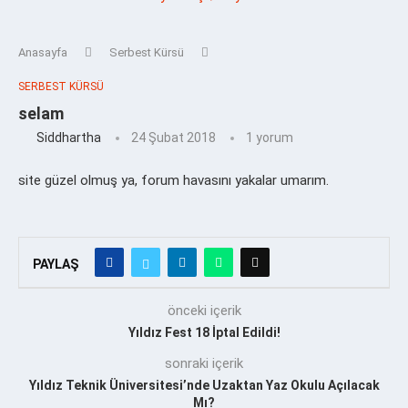
Anasayfa
Serbest Kürsü
SERBEST KÜRSÜ
selam
Siddhartha
24 Şubat 2018
1 yorum
site güzel olmuş ya, forum havasını yakalar umarım.
PAYLAŞ
önceki içerik
Yıldız Fest 18 İptal Edildi!
sonraki içerik
Yıldız Teknik Üniversitesi’nde Uzaktan Yaz Okulu Açılacak
Mı?