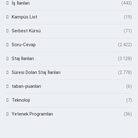
İş İlanları
(443)
Kampüs List
(19)
Serbest Kürsü
(71)
Soru-Cevap
(2.422)
Staj İlanları
(3.128)
Süresi Dolan Staj İlanları
(2.778)
taban-puanlari
(6)
Teknoloji
(7)
Yetenek Programları
(36)