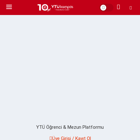
YTÜ Öğrenci & Mezun Platformu
Üye Girişi / Kayıt Ol