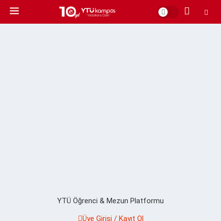
YTÜ Öğrenci & Mezun Platformu
Üye Girişi / Kayıt Ol