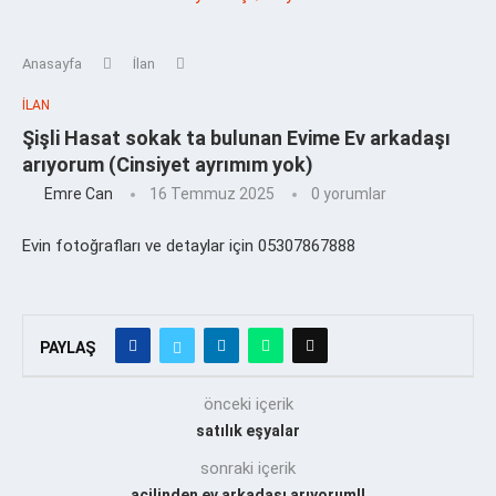
Anasayfa
İlan
İLAN
Şişli Hasat sokak ta bulunan Evime Ev arkadaşı
arıyorum (Cinsiyet ayrımım yok)
Emre Can
16 Temmuz 2025
0 yorumlar
Evin fotoğrafları ve detaylar için 05307867888
PAYLAŞ
önceki içerik
satılık eşyalar
sonraki içerik
acilinden ev arkadası arıyorum!!