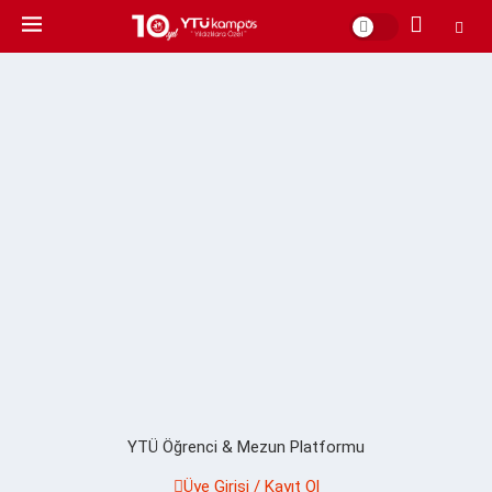
YTÜ Öğrenci & Mezun Platformu
Üye Girişi / Kayıt Ol