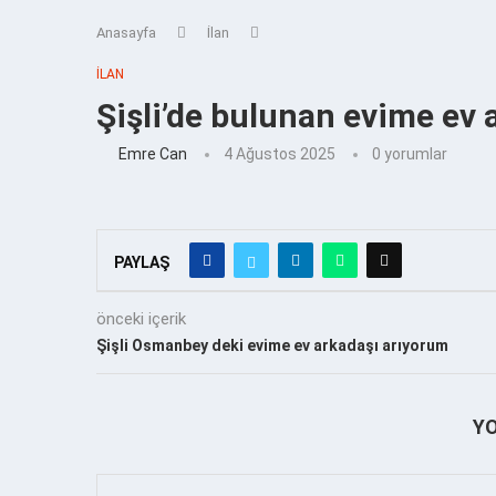
Anasayfa
İlan
İLAN
Şişli’de bulunan evime ev 
Emre Can
4 Ağustos 2025
0 yorumlar
PAYLAŞ
önceki içerik
Şişli Osmanbey deki evime ev arkadaşı arıyorum
Y