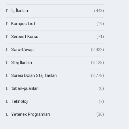
İş İlanları
(443)
Kampüs List
(19)
Serbest Kürsü
(71)
Soru-Cevap
(2.422)
Staj İlanları
(3.128)
Süresi Dolan Staj İlanları
(2.778)
taban-puanlari
(6)
Teknoloji
(7)
Yetenek Programları
(36)