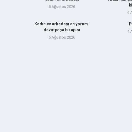
k
6 Ağustos 2026
6 
Kadın ev arkadaşı arıyorum |
E
davutpaşa b kapısı
4 
6 Ağustos 2026