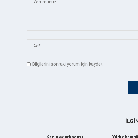
Bilgilerini sonraki yorum için kaydet.
İLGI
Kadın ev arkadaşı
Yıldız kampü