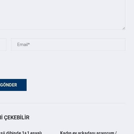
NI ÇEKEBILIR
sü dibinde 1+1 eşyalı
Kadın ev arkadaşı arıyorum /