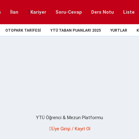
s
İlan
Kariyer
Soru-Cevap
Ders Notu
Liste
OTOPARK TARIFESI
YTÜ TABAN PUANLARI 2025
YURTLAR
K
YTÜ Öğrenci & Mezun Platformu
Üye Girişi / Kayıt Ol