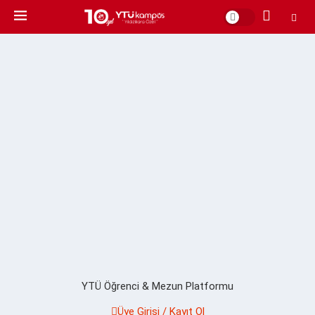
YTÜ Öğrenci & Mezun Platformu
Üye Girişi / Kayıt Ol