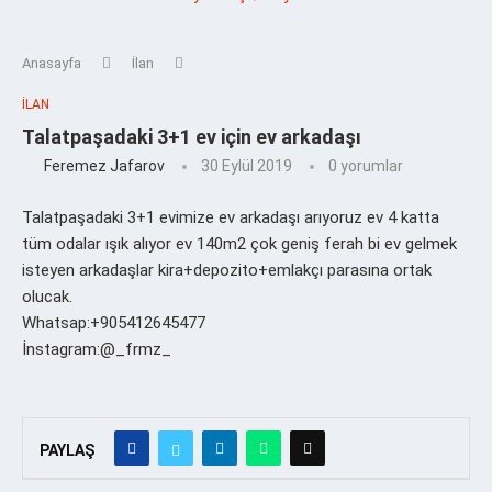
Anasayfa
İlan
İLAN
Talatpaşadaki 3+1 ev için ev arkadaşı
Feremez Jafarov
30 Eylül 2019
0 yorumlar
Talatpaşadaki 3+1 evimize ev arkadaşı arıyoruz ev 4 katta
tüm odalar ışık alıyor ev 140m2 çok geniş ferah bi ev gelmek
isteyen arkadaşlar kira+depozito+emlakçı parasına ortak
olucak.
Whatsap:+905412645477
İnstagram:@_frmz_
PAYLAŞ