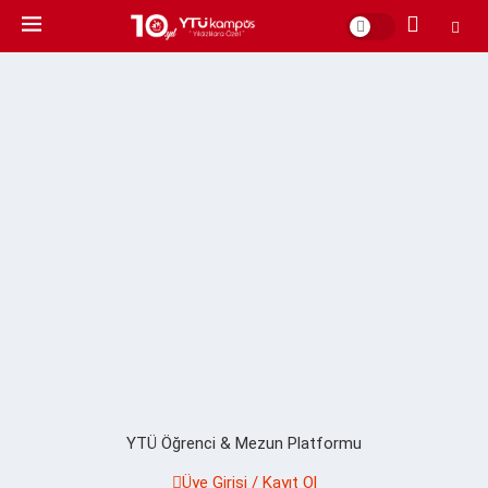
YTÜ Öğrenci & Mezun Platformu
Üye Girişi / Kayıt Ol