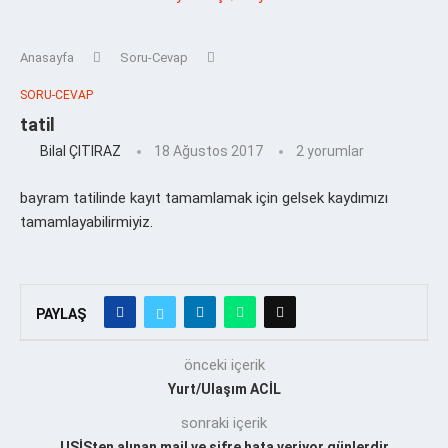
Anasayfa
Soru-Cevap
SORU-CEVAP
tatil
Bilal ÇITIRAZ
18 Ağustos 2017
2 yorumlar
bayram tatilinde kayıt tamamlamak için gelsek kaydımızı
tamamlayabilirmiyiz.
PAYLAŞ
önceki içerik
Yurt/Ulaşım ACİL
sonraki içerik
USİSten alınan mail ve şifre hata veriyor günlerdir