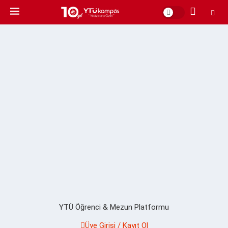
YTÜ Öğrenci & Mezun Platformu
Üye Girişi / Kayıt Ol