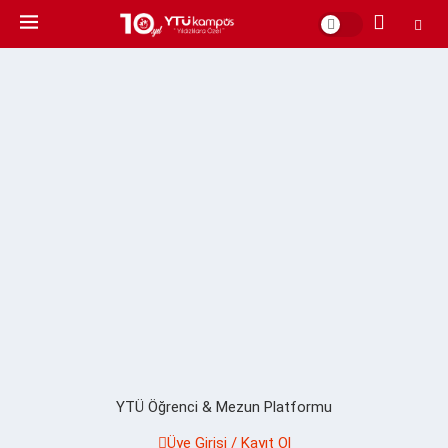
YTÜ Öğrenci & Mezun Platformu
Üye Girişi / Kayıt Ol