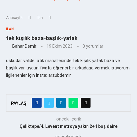
Anasayfa
İlan
İLAN
tek kişilik baza-başlık-yatak
Bahar Demir
19 Ekim 2023
0 yorumlar
üsküdar validei atik mahallesinde tek kişilik yatak baza ve
başlık var. uygun fiyata öğrenci bir arkadaşa vermek istiyorum.
ilgilenenler için insta: arzubdemir
PAYLAŞ
önceki içerik
Çeliktepe/4. Levent metroya yakın 2+1 boş daire
sonraki içerik