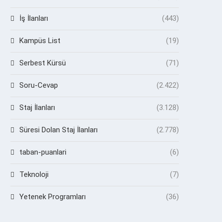
İş İlanları
(443)
Kampüs List
(19)
Serbest Kürsü
(71)
Soru-Cevap
(2.422)
Staj İlanları
(3.128)
Süresi Dolan Staj İlanları
(2.778)
taban-puanlari
(6)
Teknoloji
(7)
Yetenek Programları
(36)