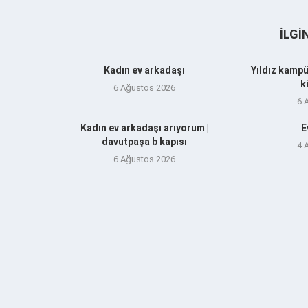
İLGI
Kadın ev arkadaşı
Yıldız kampü
k
6 Ağustos 2026
6 
Kadın ev arkadaşı arıyorum |
E
davutpaşa b kapısı
4 
6 Ağustos 2026