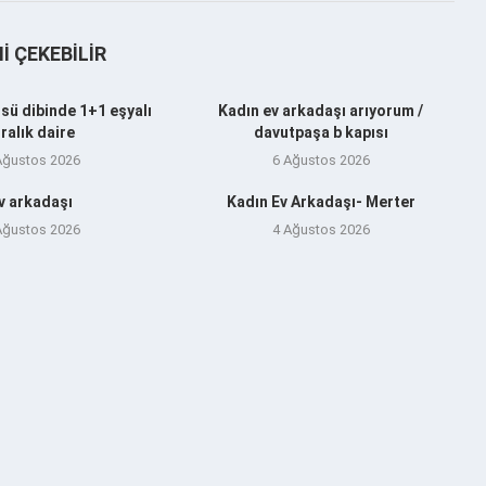
NI ÇEKEBILIR
sü dibinde 1+1 eşyalı
Kadın ev arkadaşı arıyorum /
iralık daire
davutpaşa b kapısı
Ağustos 2026
6 Ağustos 2026
v arkadaşı
Kadın Ev Arkadaşı- Merter
Ağustos 2026
4 Ağustos 2026