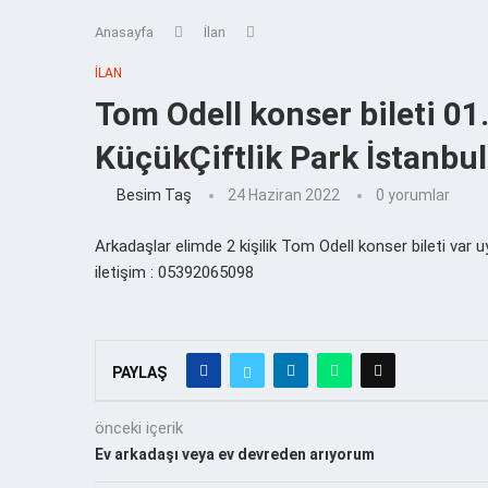
Anasayfa
İlan
İLAN
Tom Odell konser bileti 0
KüçükÇiftlik Park İstanbul
Besim Taş
24 Haziran 2022
0 yorumlar
Arkadaşlar elimde 2 kişilik Tom Odell konser bileti var u
iletişim : 05392065098
PAYLAŞ
önceki içerik
Ev arkadaşı veya ev devreden arıyorum