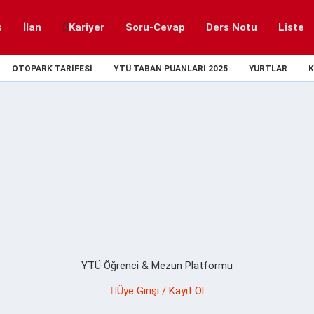
s
İlan
Kariyer
Soru-Cevap
Ders Notu
Liste
OTOPARK TARIFESI
YTÜ TABAN PUANLARI 2025
YURTLAR
K
YTÜ Öğrenci & Mezun Platformu
Üye Girişi / Kayıt Ol