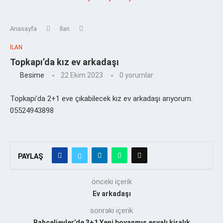
Anasayfa
İlan
İLAN
Topkapı’da kız ev arkadaşı
Besime
22 Ekim 2023
0 yorumlar
Topkapı’da 2+1 eve çıkabilecek kız ev arkadaşı arıyorum.
05524943898
PAYLAŞ
önceki içerik
Ev arkadaşı
sonraki içerik
Bahçelievler’de 3+1 Yeni boyanmış eşyalı kiralık