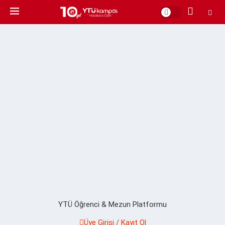
YTÜ Öğrenci & Mezun Platformu
Üye Girişi / Kayıt Ol