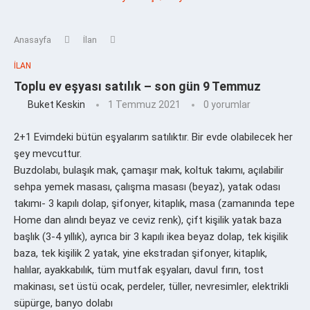
Anasayfa
İlan
İLAN
Toplu ev eşyası satılık – son gün 9 Temmuz
Buket Keskin
1 Temmuz 2021
0 yorumlar
2+1 Evimdeki bütün eşyalarım satılıktır. Bir evde olabilecek her
şey mevcuttur.
Buzdolabı, bulaşık mak, çamaşır mak, koltuk takımı, açılabilir
sehpa yemek masası, çalışma masası (beyaz), yatak odası
takımı- 3 kapılı dolap, şifonyer, kitaplık, masa (zamanında tepe
Home dan alındı beyaz ve ceviz renk), çift kişilik yatak baza
başlık (3-4 yıllık), ayrıca bir 3 kapılı ikea beyaz dolap, tek kişilik
baza, tek kişilik 2 yatak, yine ekstradan şifonyer, kitaplık,
halılar, ayakkabılık, tüm mutfak eşyaları, davul fırın, tost
makinası, set üstü ocak, perdeler, tüller, nevresimler, elektrikli
süpürge, banyo dolabı