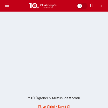
YTÜ Öğrenci & Mezun Platformu
Üye Girişi / Kayıt Ol