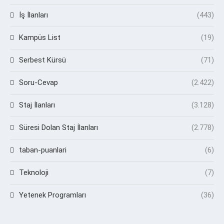
İş İlanları
(443)
Kampüs List
(19)
Serbest Kürsü
(71)
Soru-Cevap
(2.422)
Staj İlanları
(3.128)
Süresi Dolan Staj İlanları
(2.778)
taban-puanlari
(6)
Teknoloji
(7)
Yetenek Programları
(36)