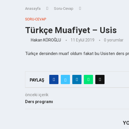
Anasayfa
Soru-Cevap
SORU-CEVAP
Türkçe Muafiyet – Usis
Hakan KÖROĞLU
11 Eylül 2019
0 yorumlar
Türkçe dersinden muaf oldum fakat bu Usisten ders p
PAYLAŞ
önceki içerik
Ders programı
Y