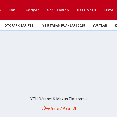
s
İlan
Kariyer
Soru-Cevap
Ders Notu
Liste
OTOPARK TARIFESI
YTÜ TABAN PUANLARI 2025
YURTLAR
K
YTÜ Öğrenci & Mezun Platformu
Üye Girişi / Kayıt Ol