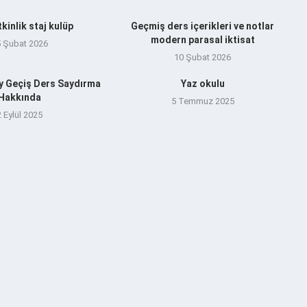
tkinlik staj kulüp
Geçmiş ders içerikleri ve notlar
modern parasal iktisat
5 Şubat 2026
10 Şubat 2026
y Geçiş Ders Saydırma
Yaz okulu
Hakkında
5 Temmuz 2025
2 Eylül 2025