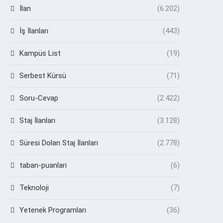
İlan
(6.202)
İş İlanları
(443)
Kampüs List
(19)
Serbest Kürsü
(71)
Soru-Cevap
(2.422)
Staj İlanları
(3.128)
Süresi Dolan Staj İlanları
(2.778)
taban-puanlari
(6)
Teknoloji
(7)
Yetenek Programları
(36)